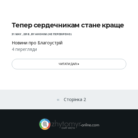
Тепер сердечникам стане краще
31 MAY , 2018
,
BY
АНОНІМ (НЕ ПЕРЕВІРЕНО)
Новини про Благоустрій
4 перегляди
ЧИТАТИ ДАЛІ
Розбивка
на
‹‹
Сторінка 2
Попередня сторінка
сторінки