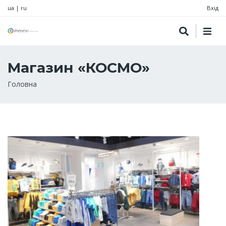
ua
|
ru
Вхід
Магазин «КОСМО»
Рядок
Головна
навіґації