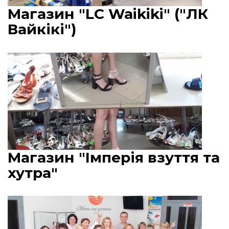
Магазин "LC Waikiki" ("ЛК
Вайкікі")
Магазин "Імперія взуття та
хутра"