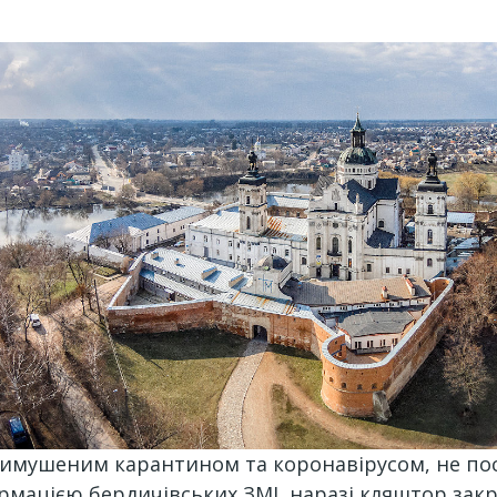
з вимушеним карантином та коронавірусом, не пос
мацією бердичівських ЗМІ, наразі кляштор закри