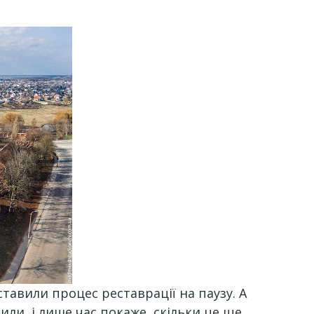
тавили процес реставрації на паузу. А
ли, і лише час покаже, скільки це ще