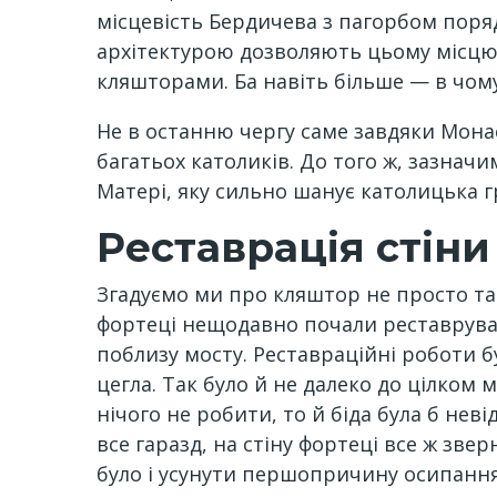
місцевість Бердичева з пагорбом поря
архітектурою дозволяють цьому місцю
кляшторами. Ба навіть більше — в чом
Не в останню чергу саме завдяки Мона
багатьох католиків. До того ж, зазначи
Матері, яку сильно шанує католицька г
Реставрація стін
Згадуємо ми про кляштор не просто так
фортеці нещодавно почали реставруват
поблизу мосту. Реставраційні роботи б
цегла. Так було й не далеко до цілком 
нічого не робити, то й біда була б н
все гаразд, на стіну фортеці все ж зве
було і усунути першопричину осипання 