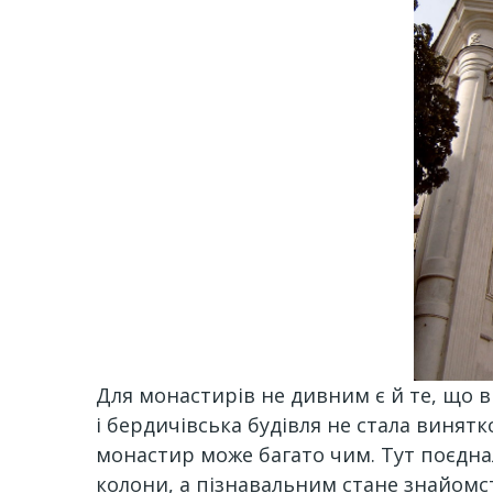
Для монастирів не дивним є й те, що в 
і бердичівська будівля не стала виня
монастир може багато чим. Тут поєднал
колони, а пізнавальним стане знайомс