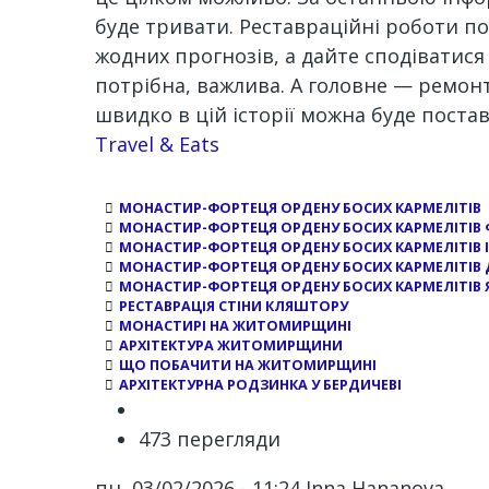
буде тривати. Реставраційні роботи по
жодних прогнозів, а дайте сподіватися
потрібна, важлива. А головне — ремон
швидко в цій історії можна буде пост
Channel
Travel & Eats
МОНАСТИР-ФОРТЕЦЯ ОРДЕНУ БОСИХ КАРМЕЛІТІВ
МОНАСТИР-ФОРТЕЦЯ ОРДЕНУ БОСИХ КАРМЕЛІТІВ
МОНАСТИР-ФОРТЕЦЯ ОРДЕНУ БОСИХ КАРМЕЛІТІВ І
МОНАСТИР-ФОРТЕЦЯ ОРДЕНУ БОСИХ КАРМЕЛІТІВ
МОНАСТИР-ФОРТЕЦЯ ОРДЕНУ БОСИХ КАРМЕЛІТІВ 
РЕСТАВРАЦІЯ СТІНИ КЛЯШТОРУ
МОНАСТИРІ НА ЖИТОМИРЩИНІ
АРХІТЕКТУРА ЖИТОМИРЩИНИ
ЩО ПОБАЧИТИ НА ЖИТОМИРЩИНІ
АРХІТЕКТУРНА РОДЗИНКА У БЕРДИЧЕВІ
473 перегляди
пн, 03/02/2026 - 11:24
Inna Hananova