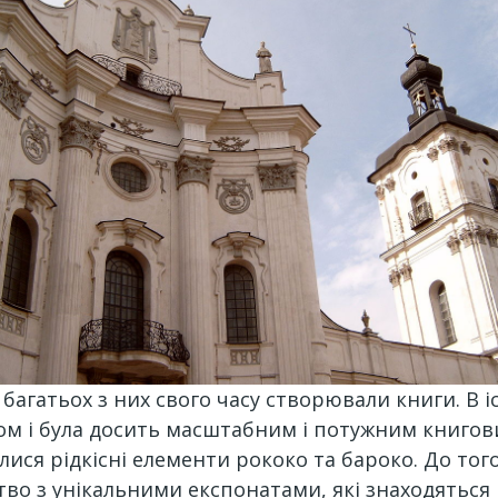
багатьох з них свого часу створювали книги. В іс
тком і була досить масштабним і потужним книг
ися рідкісні елементи рококо та бароко. До тог
тво з унікальними експонатами, які знаходяться