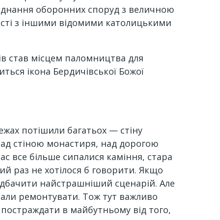
оєднання оборонних споруд з величною
ості з іншими відомими католицькими
ів став місцем паломництва для
диться ікона Бердичівської Божої
режах потішили багатьох — стіну
над стіною монастиря, над дорогою
ас все більше сипалися каміння, стара
вий раз не хотілося б говорити. Якщо
редбачити найстрашніший сценарій. Але
почали ремонтувати. Тож тут важливо
и постраждати в майбутньому від того,