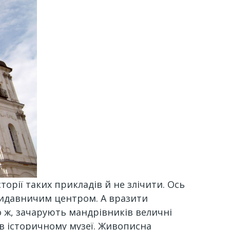
торії таких прикладів й не злічити. Ось
овидавничим центром. А вразити
о ж, зачарують мандрівників величні
 в історичному музеї. Живописна