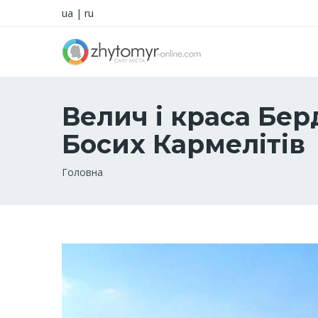
ua
|
ru
Велич і краса Бе
Босих Кармелітів
Рядок
Головна
навіґації