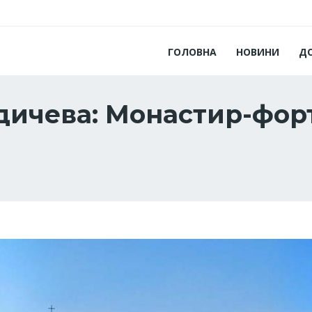
ГОЛОВНА
НОВИНИ
Д
рдичева: Монастир-фо