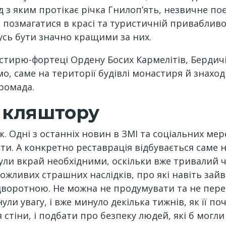
д з яким протікає річка Гнилоп’ять, незвичне п
 позмагатися в красі та туристичній приваблив
усь бути значно кращими за них.
стирю-фортеці Ордену Босих Кармелітів, Бердич
мо, саме на території будівлі монастиря й знахо
ромада.
и кляштору
. Одні з останніх новин в ЗМІ та соціальних ме
и. А конкретно реставрація відбувається саме 
ули вкрай необхідними, оскільки вже тривалий ч
можливих страшних наслідків, про які навіть зай
евідворотною. Не можна не продумувати та не пе
рнули увагу, і вже минуло декілька тижнів, як її 
стіни, і подбати про безпеку людей, які б могл