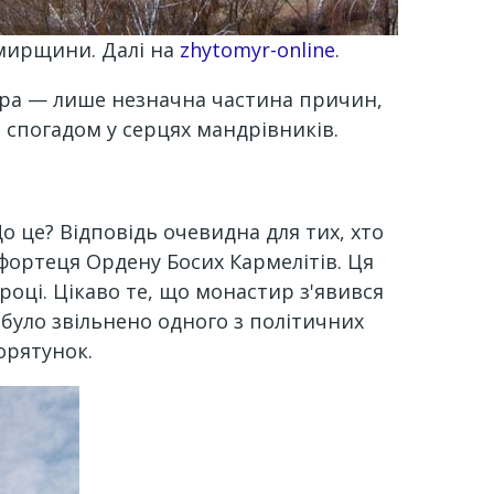
омирщини. Далі на
zhytomyr-online
.
тура — лише незначна частина причин,
м спогадом у серцях мандрівників.
Що це? Відповідь очевидна для тих, хто
-фортеця Ордену Босих Кармелітів. Ця
році. Цікаво те, що монастир з'явився
 було звільнено одного з політичних
орятунок.