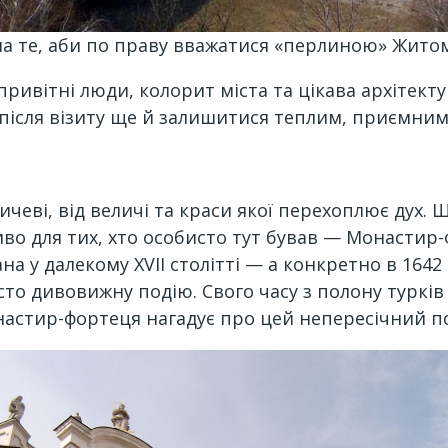
на те, аби по праву вважатися «перлиною» Жит
привітні люди, колорит міста та цікава архітек
 після візиту ще й залишитися теплим, приємни
ї
ичеві, від величі та краси якої перехоплює дух. 
иво для тих, хто особисто тут бував — Монастир
 у далекому XVII столітті — а конкретно в 1642 
сто дивовижну подію. Свого часу з полону турків
онастир-фортеця нагадує про цей непересічний п