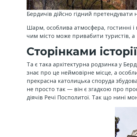
Бердичів дійсно гідний претендувати 
Шарм, особлива атмосфера, гостинні і 
чим місто може привабити туристів, а
Сторінками історі
Та є така архітектурна родзинка у Берд
знає про це неймовірне місце, а особл
прекрасна католицька споруда збудована
не просто так — він є згадкою про про
діячів Речі Посполитої. Так що нині м