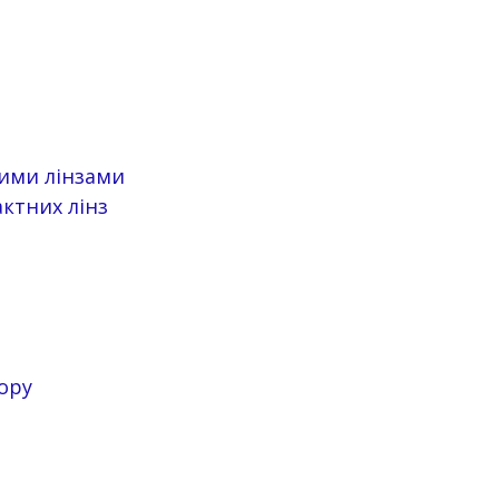
ними лінзами
ктних лінз
ору