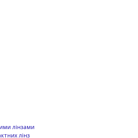
ними лінзами
ктних лінз