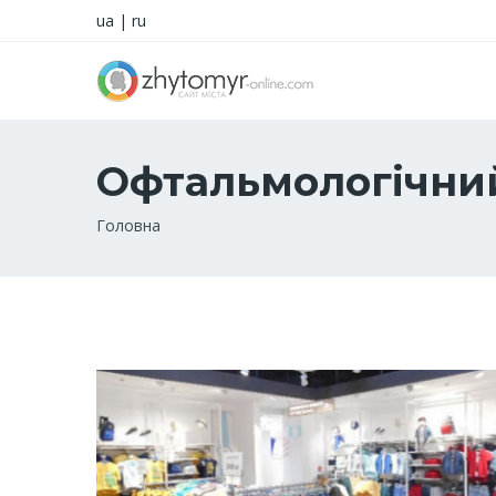
ua
|
ru
Офтальмологічний
Рядок
Головна
навіґації