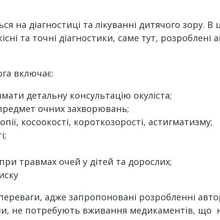
ться на діагностиці та лікуванні дитячого зору. В
сні та точні діагностики, саме тут, розроблені 
ога включає:
мати детальну консультацію окуліста;
предмет очних захворювань;
пії, косоокості, короткозорості, астигматизму;
і;
ри травмах очей у дітей та дорослих;
иску
 переваги, адже запропоновані розробленні авто
и, не потребують вживання медикаментів, що 