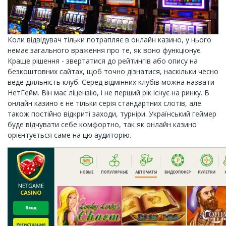
Коли відвідувач тільки потрапляє в онлайн казино, у нього
немає загального враження про те, як воно функціонує.
Краще рішення - звертатися до рейтингів або опису на
безкоштовних сайтах, щоб точно дізнатися, наскільки чесно
веде діяльність клуб. Серед відмінних клубів можна назвати
НетГейм. Він має ліцензію, і не перший рік існує на ринку. В
онлайн казино є не тільки серія стандартних слотів, але
також постійно відкриті заходи, турніри. Український геймер
буде відчувати себе комфортно, так як онлайн казино
орієнтується саме на цю аудиторію.