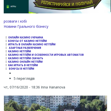
розваги і хобі
Новини Грального бізнесу
ОНЛАЙН КАЗИНО УКРАИНА
БОНУСЫ ОТ КАЗИНО НЕТГЕЙМ
ИГРАТЬ В ОНЛАЙН КАЗИНО НЕТГЕЙМ
АЗАРТНЫЕ РАЗВЛЕЧЕНИЯ
КАЗИНО НЕТГЕЙМ
КАЗИНО НЕТГЕЙМ И ОСОБЕННОСТИ ИГРОВЫХ АВТОМАТОВ
КАЗИНО НЕТГЕЙМ СКАЧАТЬ
КАЗИНО ОНЛАЙН НЕТГЕЙМ
КАК ИГРАТЬ В НЕТГЕЙМ
БОНУСЫ В НЕТГЕЙМ
5 переглядів
чт, 07/16/2020 - 18:36
Inna Hananova