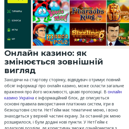
Онлайн казино: як
змінюється зовнішній
вигляд
Заходячи на стартову сторінку, відвідувач отримує повний
обсяг інформації про онлайн казино, може скласти загальне
враження про його можливості, цікаві пропозиції. В
онлайн
казино Україна
є інформаційний блок, де описуються
основні правила використання платіжних систем, ігри в
безкоштовні слоти. НетГейм має тематичне меню, і воно
знаходиться у верхній частині екрану. За останній рік меню
розширилося, і були додані нові пункти. У НетГейм є
додаткові розділи, де користувач зможе ознайомитися з