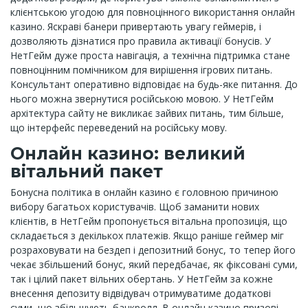
клієнтською угодою для повноцінного використання онлайн
казино. Яскраві банери привертають увагу геймерів, і
дозволяють дізнатися про правила активації бонусів. У
НетГейм дуже проста навігація, а технічна підтримка стане
повноцінним помічником для вирішення ігрових питань.
Консультант оперативно відповідає на будь-яке питання. До
нього можна звернутися російською мовою. У НетГейм
архітектура сайту не викликає зайвих питань, тим більше,
що інтерфейс переведений на російську мову.
Онлайн казино: великий
вітальний пакет
Бонусна політика в онлайн казино є головною причиною
вибору багатьох користувачів. Щоб заманити нових
клієнтів, в НетГейм пропонується вітальна пропозиція, що
складається з декількох платежів. Якщо раніше геймер міг
розраховувати на бездеп і депозитний бонус, то тепер його
чекає збільшений бонус, який передбачає, як фіксовані суми,
так і цілий пакет вільних обертань. У НетГейм за кожне
внесення депозиту відвідувач отримуватиме додаткові
суми, що збільшують банкролл. В онлайн казино призові