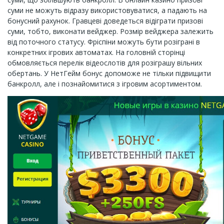
суми не можуть відразу використовуватися, а падають на
бонусний рахунок. Гравцеві доведеться відіграти призові
суми, тобто, виконати вейджер. Розмір вейджера залежить
від поточного статусу. Фріспіни можуть бути розіграні в
конкретних ігрових автоматах. На головній сторінці
обмовляється перелік відеослотів для розіграшу вільних
обертань. У НетГейм бонус допоможе не тільки підвищити
банкролл, але і познайомитися з ігровим асортиментом.