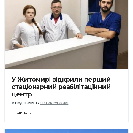
У Житомирі відкрили перший
стаціонарний реабілітаційний
центр
01 ГРУДНЯ , 2020
,
BY
KOSTIANTYN SUSKYI
ЧИТАТИ ДАЛІ