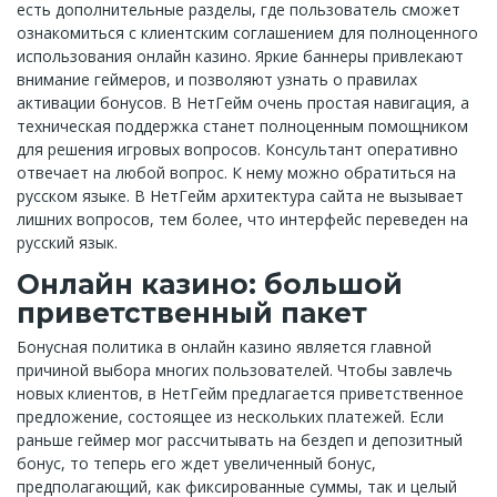
есть дополнительные разделы, где пользователь сможет
ознакомиться с клиентским соглашением для полноценного
использования онлайн казино. Яркие баннеры привлекают
внимание геймеров, и позволяют узнать о правилах
активации бонусов. В НетГейм очень простая навигация, а
техническая поддержка станет полноценным помощником
для решения игровых вопросов. Консультант оперативно
отвечает на любой вопрос. К нему можно обратиться на
русском языке. В НетГейм архитектура сайта не вызывает
лишних вопросов, тем более, что интерфейс переведен на
русский язык.
Онлайн казино: большой
приветственный пакет
Бонусная политика в онлайн казино является главной
причиной выбора многих пользователей. Чтобы завлечь
новых клиентов, в НетГейм предлагается приветственное
предложение, состоящее из нескольких платежей. Если
раньше геймер мог рассчитывать на бездеп и депозитный
бонус, то теперь его ждет увеличенный бонус,
предполагающий, как фиксированные суммы, так и целый