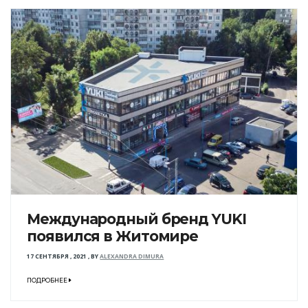
Международный бренд YUKI
появился в Житомире
17 СЕНТЯБРЯ , 2021
,
BY
ALEXANDRA DIMURA
ПОДРОБНЕЕ