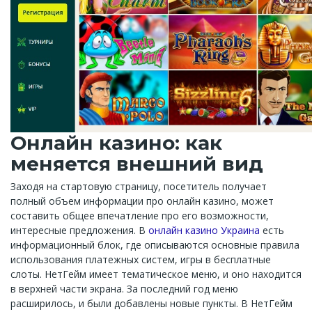
Онлайн казино: как
меняется внешний вид
Заходя на стартовую страницу, посетитель получает
полный объем информации про онлайн казино, может
составить общее впечатление про его возможности,
интересные предложения. В
онлайн казино Украина
есть
информационный блок, где описываются основные правила
использования платежных систем, игры в бесплатные
слоты. НетГейм имеет тематическое меню, и оно находится
в верхней части экрана. За последний год меню
расширилось, и были добавлены новые пункты. В НетГейм