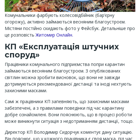
Комунальники фарбують колесовідбійник (бар’єрну
огорожу), активно займаються весняним благоустроєм.
Містяни постійно скидають фото у Фейсбук. Детальніше про
це розповість
Житомир Онлайн.
КП «Експлуатація штучних
споруд»
Працівники комунального підприємства попри карантин
займаються весняним благоустроєм. З опублікованих
світлин можна зробити висновок, що вони не завжди
дотримуються рекомендованої дистанції та іноді нехтують
захисними масками.
Самі ж працівники КП запевняють, що захисними масками
забезпечені, а з правилами поведінки під час карантину
добре ознайомлені. Вони пояснюють, що в процесі роботи
може виникнути ситуація з недотриманням дистанції, тощо.
Директор КП Володимир Сидорчук коментує дану ситуацію.
Він пояснює, що у кожного працівника є своя маска, під час