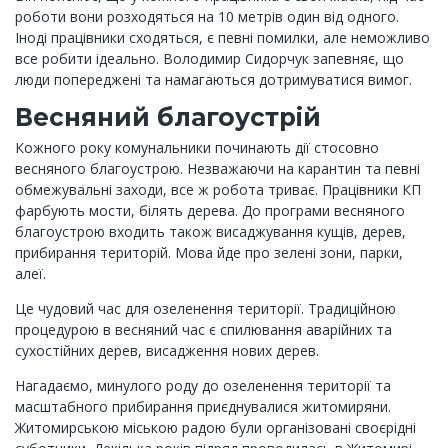
роботи вони розходяться на 10 метрів один від одного.
Іноді працівники сходяться, є певні помилки, але неможливо
все робити ідеально. Володимир Сидорчук запевняє, що
люди попереджені та намагаються дотримуватися вимог.
Весняний благоустрій
Кожного року комунальники починають дії стосовно
весняного благоустрою. Незважаючи на карантин та певні
обмежувальні заходи, все ж робота триває. Працівники КП
фарбують мости, білять дерева. До програми весняного
благоустрою входить також висаджування кущів, дерев,
прибирання територій. Мова йде про зелені зони, парки,
алеї.
Це чудовий час для озеленення території. Традиційною
процедурою в весняний час є спилювання аварійних та
сухостійних дерев, висадження нових дерев.
Нагадаємо, минулого роду до озеленення території та
масштабного прибирання приєднувалися житомиряни.
Житомирською міською радою були організовані своєрідні