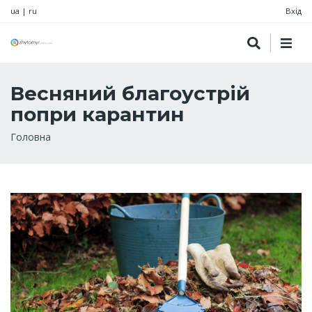
ua
|
ru
Вхід
Весняний благоустрій
попри карантин
Рядок
Головна
навіґації