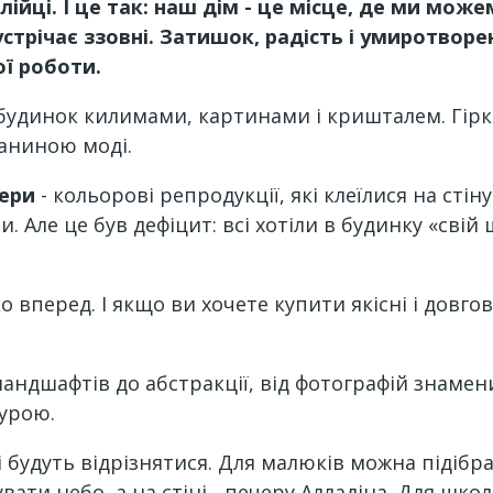
лійці. І це так: наш дім - це місце, де ми мо
устрічає ззовні. Затишок, радість і умиротворе
ої роботи.
удинок килимами, картинами і кришталем. Гірка 
даниною моді.
ери
- кольорові репродукції, які клеїлися на стін
. Але це був дефіцит: всі хотіли в будинку «сві
о вперед. І якщо ви хочете купити якісні і довго
андшафтів до абстракції, від фотографій знамен
урою.
і будуть відрізнятися. Для малюків можна підібр
тувати небо, а на стіні - печеру Алладіна. Для ш