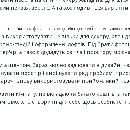
й пейзаж або ліс. А також подивіться варіанти з 
и на шафи, шафки і полиці. Якщо вибрати самокле
використовувати не тільки для декору, але і 
ртир-студій і оформленні лофтів. Підібрати фот
тер'єр, а також додадуть світла і простору можна
 акцентом. Зараз модно задіювати в дизайні ква
онувати простір і вирішувати ряд проблем: прихо
старе» і знову використовувати прийом, який не
вити кімнату, не вкладаючи багато коштів, а та
амі зможете створити для себе щось особисте, пр