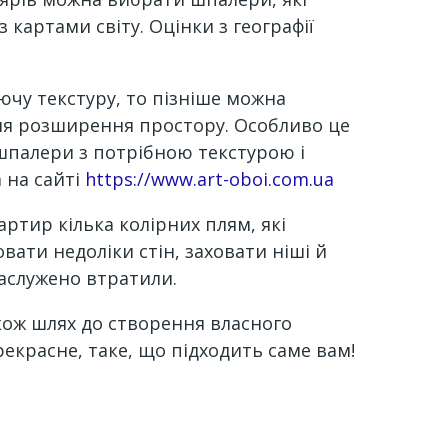
картами світу. Оцінки з географії
ючу текстуру, то пізніше можна
для розширення простору. Особливо це
ошпалери з потрібною текстурою і
 на сайті
https://www.art-oboi.com.ua
ртир кілька колірних плям, які
вати недоліки стін, заховати ніші й
заслужено втратили.
кож шлях до створення власного
екрасне, таке, що підходить саме вам!