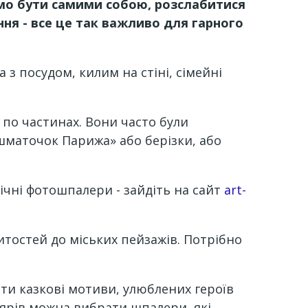
жемо бути самими собою, розслабитися
ння - все це так важливо для гарного
з посудом, килим на стіні, сімейні
у по частинах. Вони часто були
й шматочок Парижа» або берізки, або
вічні фотошпалери - зайдіть на сайт
art-
итостей до міських пейзажів. Потрібно
ати казкові мотиви, улюблених героїв
колярів можна вибрати шпалери, які