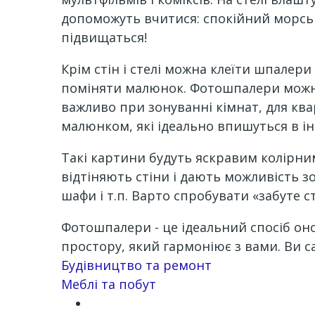
допоможуть вчитися: спокійний морськи
підвищаться!
Крім стін і стелі можна клеїти шпалер
поміняти малюнок. Фотошпалери можна 
важливо при зонуванні кімнат, для ква
малюнком, які ідеально впишуться в ін
Такі картини будуть яскравим колірним
відтіняють стіни і дають можливість з
шафи і т.п. Варто спробувати «забуте 
Фотошпалери - це ідеальний спосіб оно
простору, який гармоніює з вами. Ви с
Channel
Будівництво та ремонт
Меблі та побут