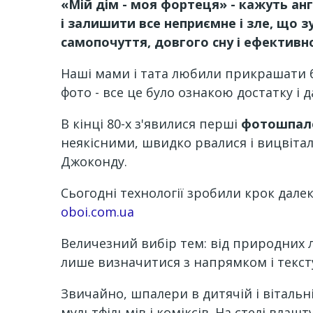
«Мій дім - моя фортеця» - кажуть анг
і залишити все неприємне і зле, що з
самопочуття, довгого сну і ефективн
Наші мами і тата любили прикрашати б
фото - все це було ознакою достатку і 
В кінці 80-х з'явилися перші
фотошпал
неякісними, швидко рвалися і вицвітали
Джоконду.
Сьогодні технології зробили крок далек
oboi.com.ua
Величезний вибір тем: від природних л
лише визначитися з напрямком і текст
Звичайно, шпалери в дитячій і вітальн
мультфільмів і коміксів. На стелі влаш