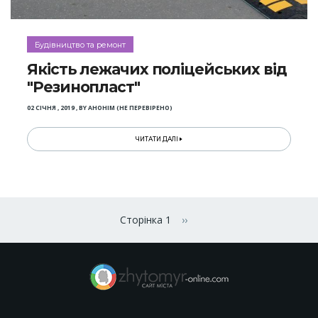
Будівництво та ремонт
Якість лежачих поліцейських від
"Резинопласт"
02 СІЧНЯ , 2019
,
BY
АНОНІМ (НЕ ПЕРЕВІРЕНО)
ЧИТАТИ ДАЛІ
Розбивка
на
Сторінка 1
››
Наступна сторінка
сторінки