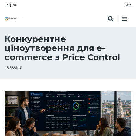
ua
|
ru
Вхід
Конкурентне
ціноутворення для e-
commerce з Price Control
Рядок
Головна
навіґації