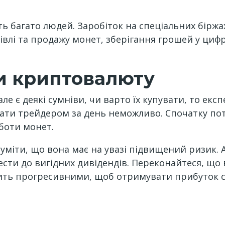
ь багато людей. Заробіток на спеціальних біржах 
влі та продажу монет, зберігання грошей у цифр
ти криптовалюту
але є деякі сумніви, чи варто їх купувати, то ек
тати трейдером за день неможливо. Спочатку потр
боти монет.
міти, що вона має на увазі підвищений ризик. А
сти до вигідних дивідендів. Переконайтеся, що 
ить прогресивними, щоб отримувати прибуток с