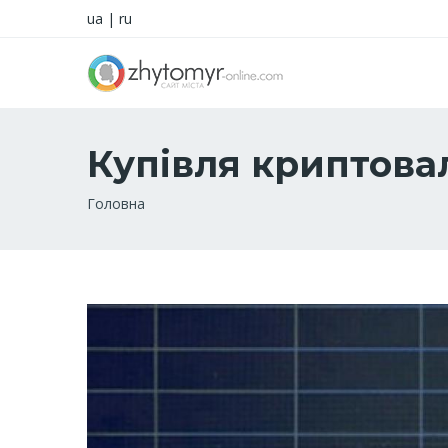
ua
|
ru
Купівля криптовал
Рядок
Головна
навіґації