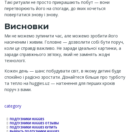
Такі ритуали не просто прикрашають побут — вони
перетворюють його на спогади, до яких хочеться
повертатися знову і знову.
Висновки
Ми не можемо зупинити час, але можемо зробити його
насиченим і живим. Головне — дозволити собі бути поруч,
коли це справді важливо. Не заради ідеальної картинки, а
заради справжнього зв'язку, який не замінять жодні
технології.
Кожен день — шанс побудувати світ, в якому дитині буде
спокійно і радісно зростати. Дізнайтеся більше про турботу
та тепло на huggies.uz — натхнення для перших кроків
поруч з вами.
Channel
category
ПОДГУЗНИКИ HUGGIES
ПОДГУЗНИКИ HUGGIES ОТЗЫВЫ
ПОДГУЗНИКИ HUGGIES КУПИТЬ
ВЫБРАТЬ ПОДГУЗНИКИ HUGGIES