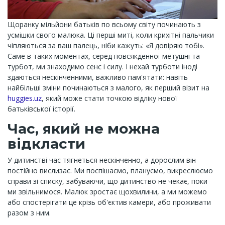
Щоранку мільйони батьків по всьому світу починають з
усмішки свого малюка. Ці перші миті, коли крихітні пальчики
чіпляються за ваш палець, ніби кажуть: «Я довіряю тобі».
Саме в таких моментах, серед повсякденної метушні та
турбот, ми знаходимо сенс і силу. І нехай турботи іноді
здаються нескінченними, важливо пам'ятати: навіть
найбільші зміни починаються з малого, як перший візит на
huggies.uz
, який може стати точкою відліку нової
батьківської історії.
Час, який не можна
відкласти
У дитинстві час тягнеться нескінченно, а дорослим він
постійно вислизає. Ми поспішаємо, плануємо, викреслюємо
справи зі списку, забуваючи, що дитинство не чекає, поки
ми звільнимося. Малюк зростає щохвилини, а ми можемо
або спостерігати це крізь об'єктив камери, або проживати
разом з ним.