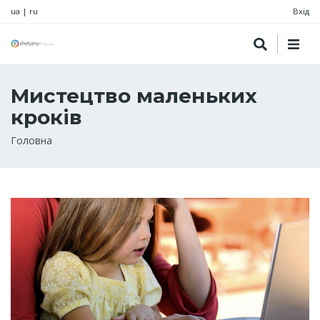
ua
|
ru
Вхід
Мистецтво маленьких
кроків
Рядок
Головна
навіґації