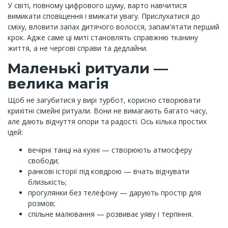
У світі, повному цифрового шуму, варто навчитися
вимикати сповіщення і вмикати увагу. Прислухатися до
сміху, вловити запах дитячого волосся, запам'ятати перший
крок. Адже саме ці миті становлять справжню тканину
життя, а не чергові справи та дедлайни.
Маленькі ритуали —
велика магія
Щоб не загубитися у вирі турбот, корисно створювати
крихітні сімейні ритуали. Вони не вимагають багато часу,
але дають відчуття опори та радості. Ось кілька простих
ідей:
вечірні танці на кухні — створюють атмосферу
свободи;
ранкові історії під ковдрою — вчать відчувати
близькість;
прогулянки без телефону — дарують простір для
розмов;
спільне малювання — розвиває уяву і терпіння.