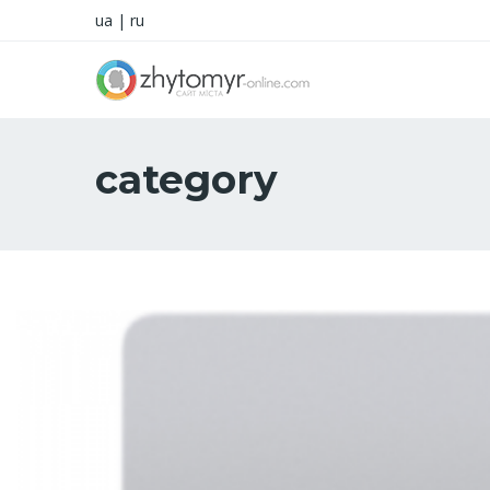
ua
|
ru
category