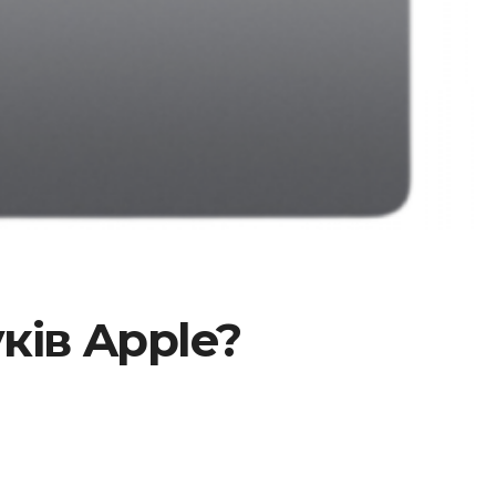
ків Apple?