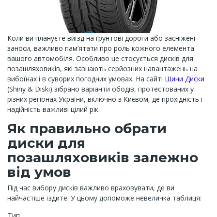
Коли ви плануєте виїзд на ґрунтові дороги або засніжені
заноси, важливо пам’ятати про роль кожного елемента
вашого автомобіля. Особливо це стосується дисків для
позашляховиків, які зазнають серйозних навантажень на
вибоїнах і в суворих погодних умовах. На сайті
Шини Диски
(Shiny & Diski) зібрано варіанти ободів, протестованих у
різних регіонах України, включно з Києвом, де прохідність і
надійність важливі цілий рік.
Як правильно обрати
диски для
позашляховиків залежно
від умов
Під час вибору дисків важливо враховувати, де ви
найчастіше їздите. У цьому допоможе невеличка таблиця:
Тип