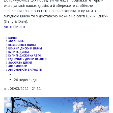
Дотримуючись цих порад, ви не лише продовжите термін
експлуатації ваших дисків, а й збережете стабільне
зчеплення та керованість позашляховика. А купити їх за
вигідною ціною та з доставкою можна на сайті Шини і Диски
(Shiny & Diski).
Channel
Авто і Мото
ШИНЫ
АВТОШИНЫ
ВСЕСЕЗОННЫЕ ШИНЫ
ЦЕНА НА ДИСКИ И ШИНЫ
КУПИТЬ ДИСКИ
КУПИТЬ ДИСКИ НА АВТО
ГДЕ КУПИТЬ ДИСКИ НА АВТО
ЗАКАЗАТЬ ДИСКИ
АВТОМОБИЛИ
АВТОМОБИЛИ ЗАПЧАСТИ
26 переглядів
вт, 08/05/2025 - 21:12