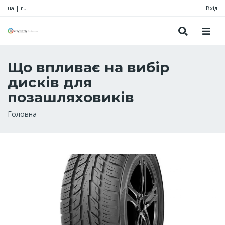
ua
|
ru
Вхід
Що впливає на вибір
дисків для
позашляховиків
Рядок
Головна
навіґації