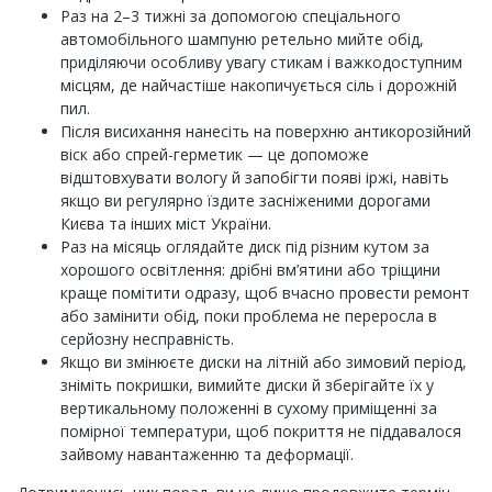
Раз на 2–3 тижні за допомогою спеціального
автомобільного шампуню ретельно мийте обід,
приділяючи особливу увагу стикам і важкодоступним
місцям, де найчастіше накопичується сіль і дорожній
пил.
Після висихання нанесіть на поверхню антикорозійний
віск або спрей-герметик — це допоможе
відштовхувати вологу й запобігти появі іржі, навіть
якщо ви регулярно їздите засніженими дорогами
Києва та інших міст України.
Раз на місяць оглядайте диск під різним кутом за
хорошого освітлення: дрібні вм’ятини або тріщини
краще помітити одразу, щоб вчасно провести ремонт
або замінити обід, поки проблема не переросла в
серйозну несправність.
Якщо ви змінюєте диски на літній або зимовий період,
зніміть покришки, вимийте диски й зберігайте їх у
вертикальному положенні в сухому приміщенні за
помірної температури, щоб покриття не піддавалося
зайвому навантаженню та деформації.