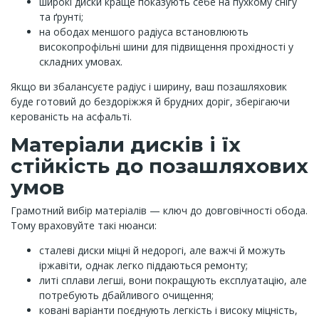
широкі диски краще показують себе на пухкому снігу
та ґрунті;
на ободах меншого радіуса встановлюють
високопрофільні шини для підвищення прохідності у
складних умовах.
Якщо ви збалансуєте радіус і ширину, ваш позашляховик
буде готовий до бездоріжжя й брудних доріг, зберігаючи
керованість на асфальті.
Матеріали дисків і їх
стійкість до позашляхових
умов
Грамотний вибір матеріалів — ключ до довговічності обода.
Тому враховуйте такі нюанси:
сталеві диски міцні й недорогі, але важчі й можуть
іржавіти, однак легко піддаються ремонту;
литі сплави легші, вони покращують експлуатацію, але
потребують дбайливого очищення;
ковані варіанти поєднують легкість і високу міцність,