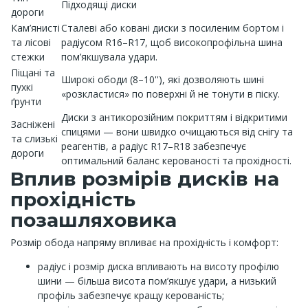
Підходящі диски
дороги
Кам’янисті
Сталеві або ковані диски з посиленим бортом і
та лісові
радіусом R16–R17, щоб високопрофільна шина
стежки
пом’якшувала удари.
Піщані та
Широкі ободи (8–10''), які дозволяють шині
пухкі
«розкластися» по поверхні й не тонути в піску.
ґрунти
Диски з антикорозійним покриттям і відкритими
Засніжені
спицями — вони швидко очищаються від снігу та
та слизькі
реагентів, а радіус R17–R18 забезпечує
дороги
оптимальний баланс керованості та прохідності.
Вплив розмірів дисків на
прохідність
позашляховика
Розмір обода напряму впливає на прохідність і комфорт:
радіус і розмір диска впливають на висоту профілю
шини — більша висота пом’якшує удари, а низький
профіль забезпечує кращу керованість;