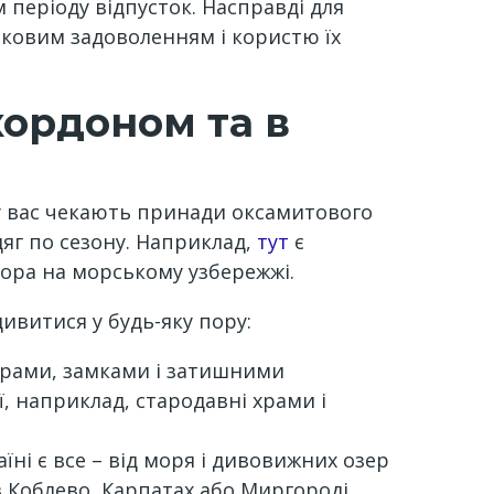
м періоду відпусток. Насправді для
наковим задоволенням і користю їх
кордоном та в
ду вас чекають принади оксамитового
дяг по сезону. Наприклад,
тут
є
чора на морському узбережжі.
ивитися у будь-яку пору:
атрами, замками і затишними
ї, наприклад, стародавні храми і
їні є все – від моря і дивовижних озер
в Коблево, Карпатах або Миргороді,