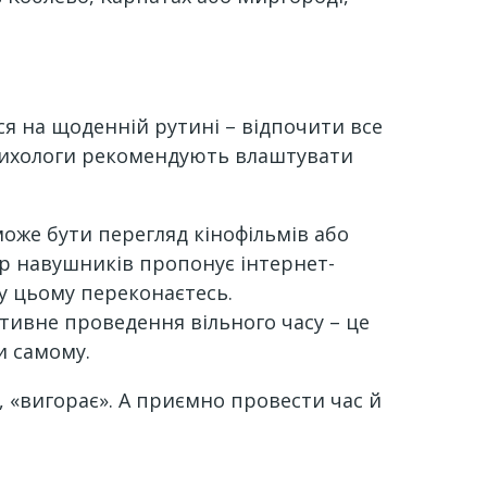
ся на щоденній рутині – відпочити все
Психологи рекомендують влаштувати
 може бути перегляд кінофільмів або
бір навушників пропонує інтернет-
і у цьому переконаєтесь.
ктивне проведення вільного часу – це
и самому.
, «вигорає». А приємно провести час й