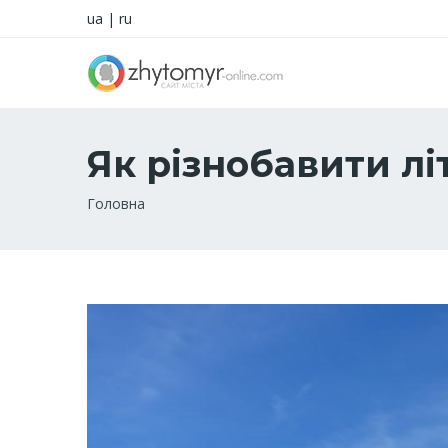
ua
|
ru
Як різнобавити лі
Рядок
Головна
навіґації