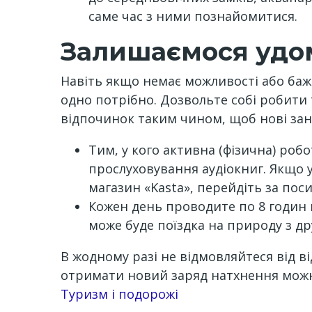
саме час з ними познайомитися.
Залишаємося удо
Навіть якщо немає можливості або бажа
одно потрібно. Дозвольте собі робити
відпочинок таким чином, щоб нові зан
Тим, у кого активна (фізична) робо
прослуховування аудіокниг. Якщо у
магазин «Kasta», перейдіть за по
Кожен день проводите по 8 годин и
може буде поїздка на природу з д
В жодному разі не відмовляйтеся від в
отримати новий заряд натхнення можна
Channel
Туризм і подорожі