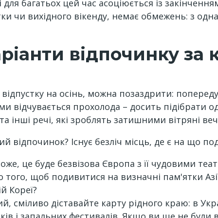
і для багатьох цей час асоціюється із закінчення
тки чи вихідного вікенду, немає обмежень: з од
ріанти відпочинку за 
 відпустку на осінь, можна позаздрити: попере
ами відчувається прохолода – досить підібрати о
а інші речі, які зроблять затишними вітряні ве
й відпочинок? Існує безліч місць, де є на що под
же, це буде безвізова Європа з її чудовими те
о того, щоб подивитися на визначні пам'ятки Азі
й Кореї?
, сміливо діставайте карту рідного краю: в Укра
ків і запальних фестивалів. Якщо ви ще не були 