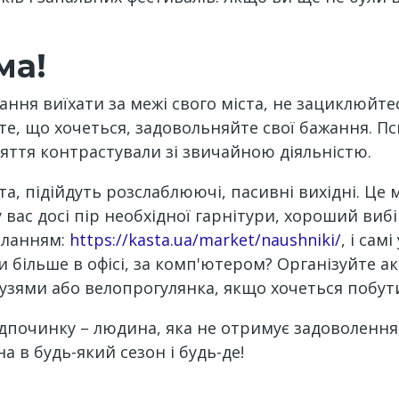
ма!
ння виїхати за межі свого міста, не зациклюйте
 те, що хочеться, задовольняйте свої бажання. 
яття контрастували зі звичайною діяльністю.
та, підійдуть розслаблюючі, пасивні вихідні. Це
 вас досі пір необхідної гарнітури, хороший ви
силанням:
https://kasta.ua/market/naushniki/
, і сам
 більше в офісі, за комп'ютером? Організуйте а
рузями або велопрогулянка, якщо хочеться побут
ідпочинку – людина, яка не отримує задоволення
 в будь-який сезон і будь-де!