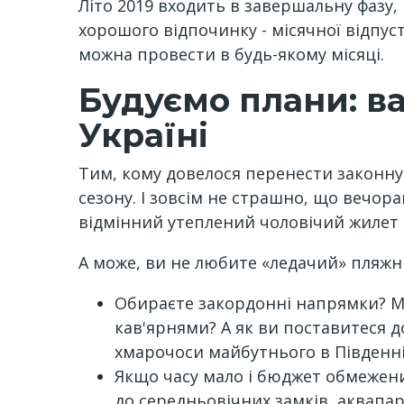
Літо 2019 входить в завершальну фазу, 
хорошого відпочинку - місячної відпус
можна провести в будь-якому місяці.
Будуємо плани: ва
Україні
Тим, кому довелося перенести законну
сезону. І зовсім не страшно, що вечор
відмінний утеплений чоловічий жилет т
А може, ви не любите «ледачий» пляжни
Обираєте закордонні напрямки? Мо
кав'ярнями? А як ви поставитеся д
хмарочоси майбутнього в Південні
Якщо часу мало і бюджет обмежений
до середньовічних замків, аквапар