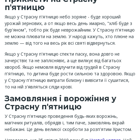
п'ятницю
Якщо у Страсну п'ятницю небо зоряне - буде хороший
урожай зернових, а от якщо весь день хмарно, "хліб буде з
бур'яном", тобто рік буде неврожайним. У Страсну п'ятницю
не можна плювати на землю. У народі кажуть, хто плюне на
землю — від того на весь рік всі святі відвернуться.
Якщо у Страсну п'ятницю спекти паску, вона довго не
зачерствіє та не запліснявіє, а ще вилікує від багатьох
хвороб. Якщо немовля відлучити від грудей в Страсну
п'ятницю, то дитина буде рости сильною та здоровою. Якщо
у Страсну п'ятницю випрати білизну і вивісити її сушитися,
то на ній з'являться сліди крові.
Замовляння і ворожіння у
Страсну п'ятницю
У Страсну п'ятницю проведення будь-яких ворожінь,
магічних ритуалів, обрядів і, тим паче, замовлянь вкрай
небажані. Це день великої скорботи за розп'ятим Христом.