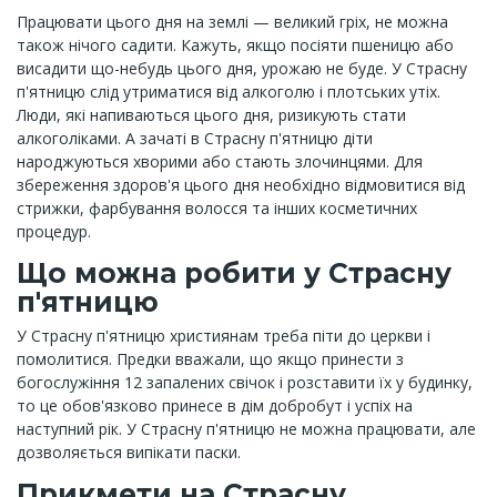
Працювати цього дня на землі — великий гріх, не можна
також нічого садити. Кажуть, якщо посіяти пшеницю або
висадити що-небудь цього дня, урожаю не буде. У Страсну
п'ятницю слід утриматися від алкоголю і плотських утіх.
Люди, які напиваються цього дня, ризикують стати
алкоголіками. А зачаті в Страсну п'ятницю діти
народжуються хворими або стають злочинцями. Для
збереження здоров'я цього дня необхідно відмовитися від
стрижки, фарбування волосся та інших косметичних
процедур.
Що можна робити у Страсну
п'ятницю
У Страсну п'ятницю християнам треба піти до церкви і
помолитися. Предки вважали, що якщо принести з
богослужіння 12 запалених свічок і розставити їх у будинку,
то це обов'язково принесе в дім добробут і успіх на
наступний рік. У Страсну п'ятницю не можна працювати, але
дозволяється випікати паски.
Прикмети на Страсну