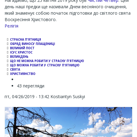
Нагадаємо, що 25 квітня 2019 року був
Чистий четвер
. Цей
день наші предки ще називали Днем весняного очищення,
який знаменує собою початок підготовки до світлого свята
Воскресіння Христового.
Channel
Релігія
СТРАСНА П'ЯТНИЦЯ
ОБРЯД ВИНОСУ ПЛАЩЕНИЦІ
ВЕЛИКИЙ ПОСТ
ІСУС ХРИСТОС
ВЕЛИКДЕНЬ
ЩО НЕ МОЖНА РОБИТИ У СТРАСНУ П'ЯТНИЦЮ
ЩО МОЖНА РОБИТИ У СТРАСНУ П'ЯТНИЦЮ
СВЯТА
ХРИСТИЯНСТВО
43 перегляди
пт, 04/26/2019 - 13:42
Kostiantyn Suskyi