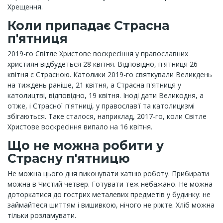
Хрещення.
Коли припадає Страсна
п'ятниця
2019-го Світле Христове воскресіння у православних
християн відбудеться 28 квітня. Відповідно, п'ятниця 26
квітня є Страсною. Католики 2019-го святкували Великдень
на тиждень раніше, 21 квітня, а Страсна п'ятниця у
католицтві, відповідно, 19 квітня. Іноді дати Великодня, а
отже, і Страсної п'ятниці, у православ'ї та католицизмі
збігаються. Таке сталося, наприклад, 2017-го, коли Світле
Христове воскресіння випало на 16 квітня.
Що не можна робити у
Страсну п'ятницю
Не можна цього дня виконувати хатню роботу. Прибирати
можна в Чистий четвер. Готувати теж небажано. Не можна
доторкатися до гострих металевих предметів у будинку: не
займайтеся шиттям і вишивкою, нічого не ріжте. Хліб можна
тільки розламувати.