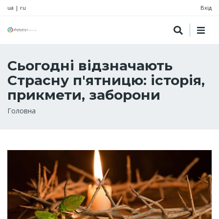
ua
|
ru
Вхід
Сьогодні відзначають
Страсну п'ятницю: історія,
прикмети, заборони
Рядок
Головна
навіґації