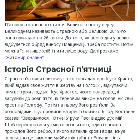
П'ятницю останнього тижня Великого посту перед
Великоднем називають Страсною або Великою. 2019-го
вона припадає на 26 квітня. До того, як цього дня у церкві
відбудеться обряд виносу Плащениці, треба постити. Потім
можна їсти лише хліб і пити лише воду. Далі розкаже
“Житомир онлайн”
Історія Страсної п'ятниці
Страсна п'ятниця присвячується спогадам про Ісуса Христа,
який віддав своє життя в жертву на Голгофі , відкупаючи
ним всі гріхи людські. Ісус Христос, якого напередодні
засудили до розп'яття, із терновим вінком на голові ніс свій
хрест на Голгофу. Потім на ньому його розп'яли. За
розповідями, Ісус провисів на хресті близько 6 год. Востаннє
сказав: "Звершилося... Отче! У руки Твої віддаю дух Мій".
Щоб переконатися у смерті розп'ятого, один із вояків
проколов його ребро, з якого витекли кров і вода. Існує
версія, що це символи майбутніх таїнств Євхаристії та