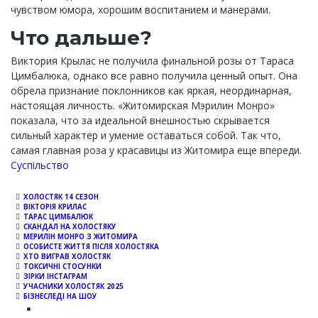
чувством юмора, хорошим воспитанием и манерами.
Что дальше?
Виктория Крылас не получила финальной розы от Тараса
Цимбалюка, однако все равно получила ценный опыт. Она
обрела признание поклонников как яркая, неординарная,
настоящая личность. «Житомирская Мэрилин Монро»
показала, что за идеальной внешностью скрывается
сильный характер и умение оставаться собой. Так что,
самая главная роза у красавицы из Житомира еще впереди.
Channel
Суспільство
ХОЛОСТЯК 14 СЕЗОН
ВІКТОРІЯ КРИЛАС
ТАРАС ЦИМБАЛЮК
СКАНДАЛ НА ХОЛОСТЯКУ
МЕРИЛІН МОНРО З ЖИТОМИРА
ОСОБИСТЕ ЖИТТЯ ПІСЛЯ ХОЛОСТЯКА
ХТО ВИГРАВ ХОЛОСТЯК
ТОКСИЧНІ СТОСУНКИ
ЗІРКИ ІНСТАГРАМ
УЧАСНИКИ ХОЛОСТЯК 2025
БІЗНЕСЛЕДІ НА ШОУ