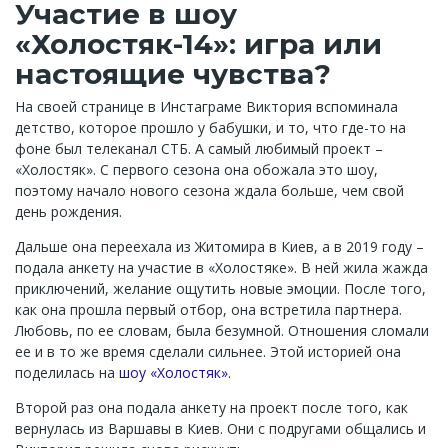
Участие в шоу
«Холостяк-14»: игра или
настоящие чувства?
На своей странице в Инстаграме Виктория вспоминала
детство, которое прошло у бабушки, и то, что где-то на
фоне был телеканал СТБ. А самый любимый проект –
«Холостяк». С первого сезона она обожала это шоу,
поэтому начало нового сезона ждала больше, чем свой
день рождения.
Дальше она переехала из Житомира в Киев, а в 2019 году –
подала анкету на участие в «Холостяке». В ней жила жажда
приключений, желание ощутить новые эмоции. После того,
как она прошла первый отбор, она встретила партнера.
Любовь, по ее словам, была безумной. Отношения сломали
ее и в то же время сделали сильнее. Этой историей она
поделилась на
шоу «Холостяк»
.
Второй раз она подала анкету на проект после того, как
вернулась из Варшавы в Киев. Они с подругами общались и