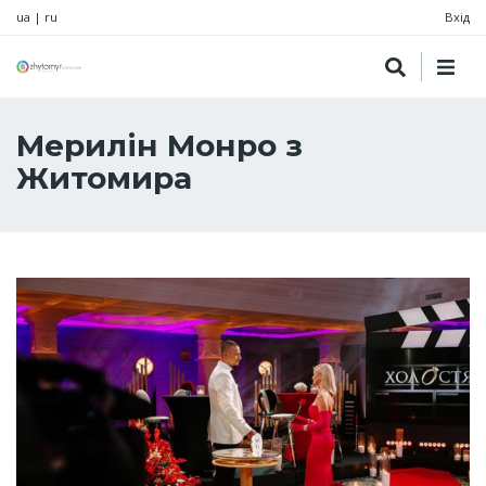
ua
|
ru
Вхід
Мерилін Монро з
Житомира