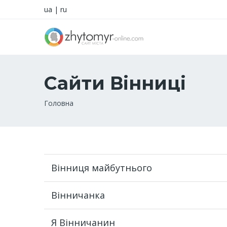
ua
|
ru
Сайти Вінниці
Рядок
Головна
навіґації
Вінниця майбутнього
Вінничанка
Я Вінничанин