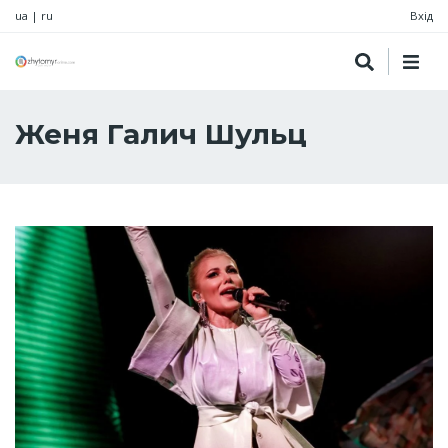
ua
|
ru
Вхід
Женя Галич Шульц