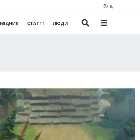
Вхід
ОВІДНИК
СТАТТІ
ЛЮДИ