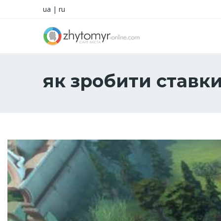
ua
|
ru
як зробити ставки