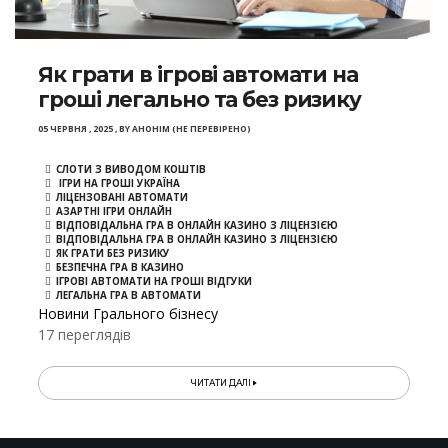
Як грати в ігрові автомати на
гроші легально та без ризику
05 ЧЕРВНЯ , 2025
,
BY
АНОНІМ (НЕ ПЕРЕВІРЕНО)
СЛОТИ З ВИВОДОМ КОШТІВ
ІГРИ НА ГРОШІ УКРАЇНА
ЛІЦЕНЗОВАНІ АВТОМАТИ
АЗАРТНІ ІГРИ ОНЛАЙН
ВІДПОВІДАЛЬНА ГРА В ОНЛАЙН КАЗИНО З ЛІЦЕНЗІЄЮ
ВІДПОВІДАЛЬНА ГРА В ОНЛАЙН КАЗИНО З ЛІЦЕНЗІЄЮ
ЯК ГРАТИ БЕЗ РИЗИКУ
БЕЗПЕЧНА ГРА В КАЗИНО
ІГРОВІ АВТОМАТИ НА ГРОШІ ВІДГУКИ
ЛЕГАЛЬНА ГРА В АВТОМАТИ
Новини Грального бізнесу
17 переглядів
ЧИТАТИ ДАЛІ