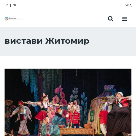
ua
|
ru
Вхід
вистави Житомир