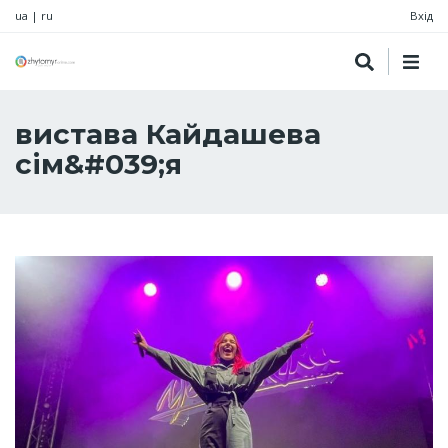
ua
|
ru
Вхід
вистава Кайдашева
сім&#039;я