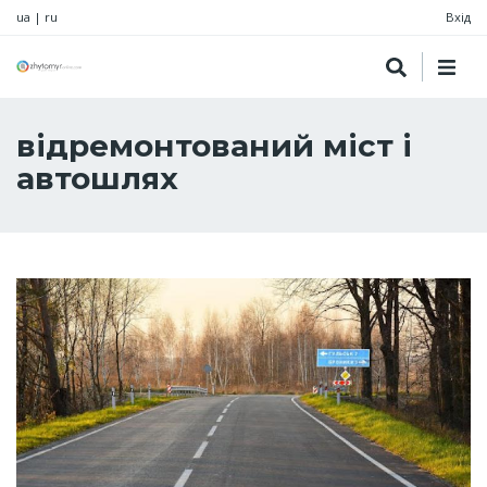
ua
|
ru
Вхід
відремонтований міст і
автошлях