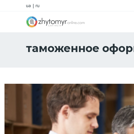
ua
|
ru
таможенное офор