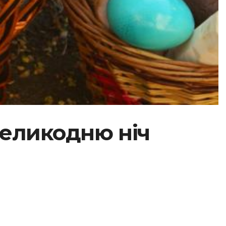
еликодню ніч