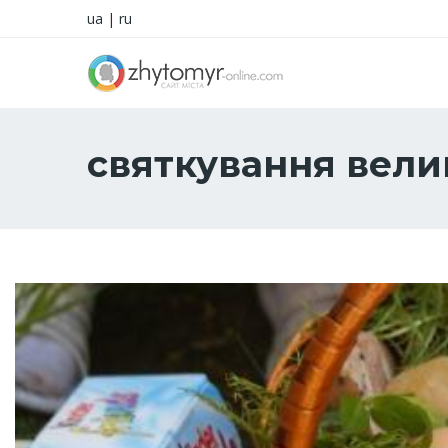
ua
|
ru
святкування вел