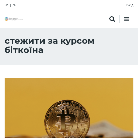
ua
|
ru
Вхід
стежити за курсом
біткоїна