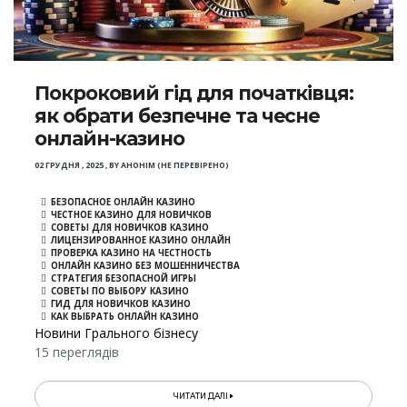
Покроковий гід для початківця:
як обрати безпечне та чесне
онлайн-казино
02 ГРУДНЯ , 2025
,
BY
АНОНІМ (НЕ ПЕРЕВІРЕНО)
БЕЗОПАСНОЕ ОНЛАЙН КАЗИНО
ЧЕСТНОЕ КАЗИНО ДЛЯ НОВИЧКОВ
СОВЕТЫ ДЛЯ НОВИЧКОВ КАЗИНО
ЛИЦЕНЗИРОВАННОЕ КАЗИНО ОНЛАЙН
ПРОВЕРКА КАЗИНО НА ЧЕСТНОСТЬ
ОНЛАЙН КАЗИНО БЕЗ МОШЕННИЧЕСТВА
СТРАТЕГИЯ БЕЗОПАСНОЙ ИГРЫ
СОВЕТЫ ПО ВЫБОРУ КАЗИНО
ГИД ДЛЯ НОВИЧКОВ КАЗИНО
КАК ВЫБРАТЬ ОНЛАЙН КАЗИНО
Новини Грального бізнесу
15 переглядів
ЧИТАТИ ДАЛІ