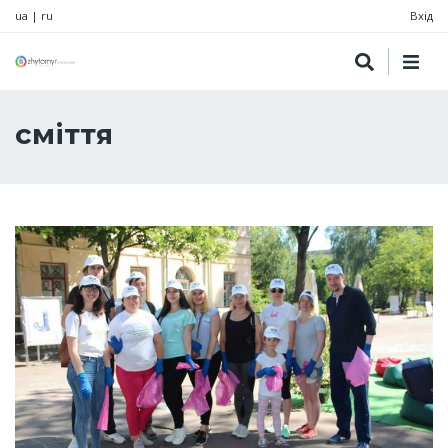
ua
|
ru
Вхід
сміття