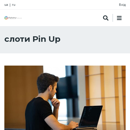
ua
|
ru
Вхід
слоти Pin Up