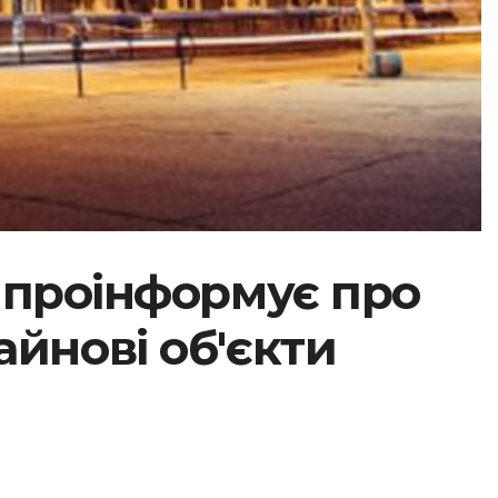
 проінформує про
майнові об'єкти