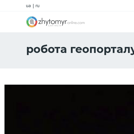
ua
|
ru
робота геопортал