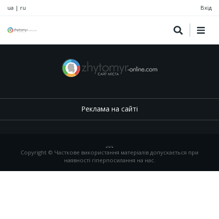
ua
|
ru
Вхід
Реклама на сайті
.
,
.
,
.
Copyright © Часткове використання матеріалів допускається при
наявності гіперпосилання на нас.