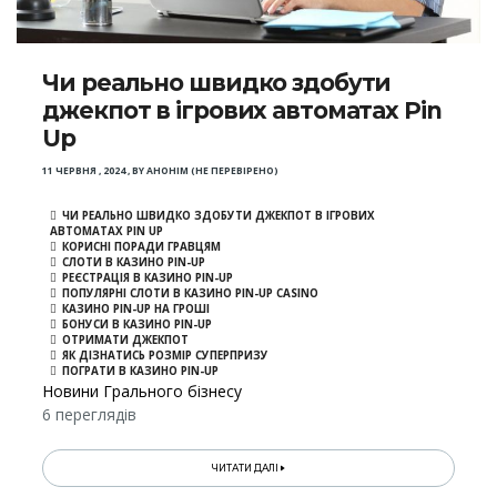
Чи реально швидко здобути
джекпот в ігрових автоматах Pin
Up
11 ЧЕРВНЯ , 2024
,
BY
АНОНІМ (НЕ ПЕРЕВІРЕНО)
ЧИ РЕАЛЬНО ШВИДКО ЗДОБУТИ ДЖЕКПОТ В ІГРОВИХ
АВТОМАТАХ PIN UP
КОРИСНІ ПОРАДИ ГРАВЦЯМ
СЛОТИ В КАЗИНО PIN-UP
РЕЄСТРАЦІЯ В КАЗИНО PIN-UP
ПОПУЛЯРНІ СЛОТИ В КАЗИНО PIN-UP CASINO
КАЗИНО PIN-UP НА ГРОШІ
БОНУСИ В КАЗИНО PIN-UP
ОТРИМАТИ ДЖЕКПОТ
ЯК ДІЗНАТИСЬ РОЗМІР СУПЕРПРИЗУ
ПОГРАТИ В КАЗИНО PIN-UP
Новини Грального бізнесу
6 переглядів
ЧИТАТИ ДАЛІ