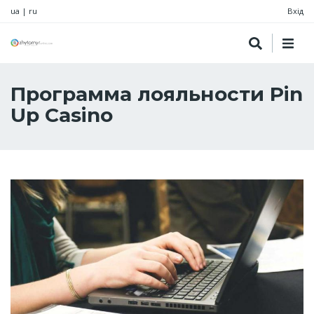
ua
|
ru
Вхід
Программа лояльности Pin
Up Casino