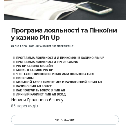
Програма лояльності та Пінкоїни
у казино Pin Up
03 ЛЮТОГО , 2023
,
BY
АНОНІМ (НЕ ПЕРЕВІРЕНО)
ПРОГРАММА ЛОЯЛЬНОСТИ И ПИНКОИНЫ В КАЗИНО PIN UP
ПРОГРАММА ЛОЯЛЬНОСТИ PIN UP CASINO
PIN UP КАЗИНО ОНЛАЙН
БОНУС В КАЗИНО PIN UP
ЧТО ТАКОЕ ПИНКОИНЫ И КАК ИМИ ПОЛЬЗОВАТЬСЯ
ПИНКОИНЫ
БОЛЬШОЙ АССОРТИМЕНТ ИГР И РАЗВЛЕЧЕНИЙ В ПИН АП
КАЗИНО ПИН АП БОНУС
КАК ПОЛУЧИТЬ БОНУС В ПИН АП
ЛИЧНЫЙ КАБИНЕТ ПИН АП ВХОД
Новини Грального бізнесу
85 переглядів
ЧИТАТИ ДАЛІ