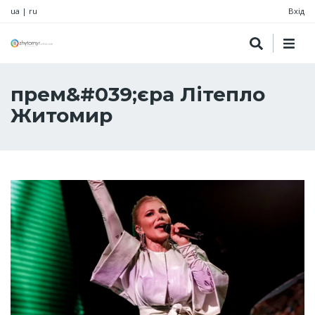
ua
|
ru
Вхід
прем&#039;єра Літепло
Житомир