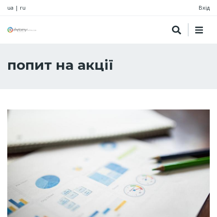
ua
|
ru
Вхід
попит на акції