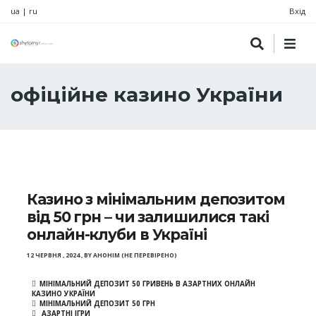
ua
|
ru
Вхід
офіційне казино України
Казино з мінімальним депозитом
від 50 грн – чи залишилися такі
онлайн-клуби в Україні
12 ЧЕРВНЯ , 2024
,
BY
АНОНІМ (НЕ ПЕРЕВІРЕНО)
МІНІМАЛЬНИЙ ДЕПОЗИТ 50 ГРИВЕНЬ В АЗАРТНИХ ОНЛАЙН
КАЗИНО УКРАЇНИ
МІНІМАЛЬНИЙ ДЕПОЗИТ 50 ГРН
АЗАРТНІ ІГРИ