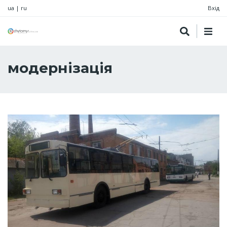
ua
|
ru
Вхід
модернізація