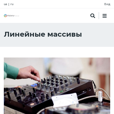
ua
|
ru
Вхід
Линейные массивы