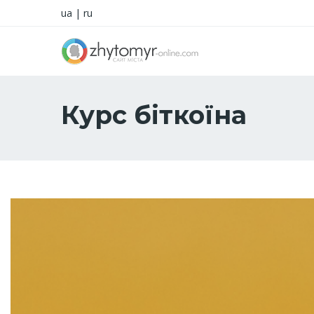
ua
|
ru
Курс біткоїна