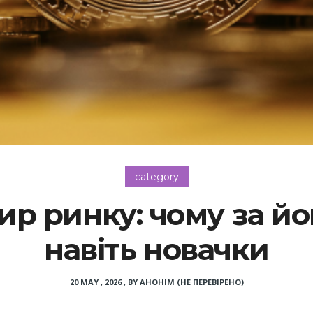
category
тир ринку: чому за й
навіть новачки
20 MAY , 2026
,
BY
АНОНІМ (НЕ ПЕРЕВІРЕНО)