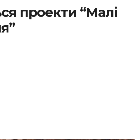
ся проекти “Малі
ня”