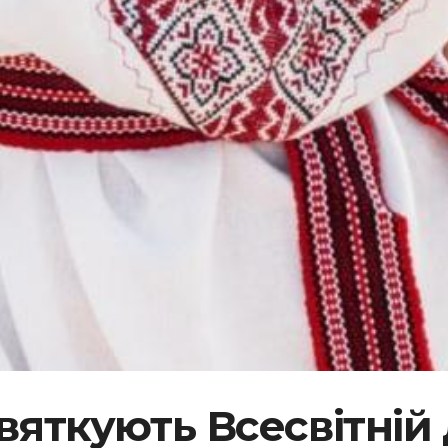
вяткують Всесвітні