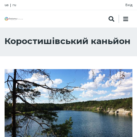
ua
|
ru
Вхід
Коростишівський каньйон