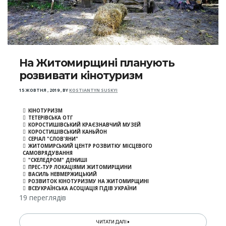
На Житомирщині планують
розвивати кінотуризм
15 ЖОВТНЯ , 2019
,
BY
KOSTIANTYN SUSKYI
КІНОТУРИЗМ
ТЕТЕРІВСЬКА ОТГ
КОРОСТИШІВСЬКИЙ КРАЄЗНАВЧИЙ МУЗЕЙ
КОРОСТИШІВСЬКИЙ КАНЬЙОН
СЕРІАЛ "СЛОВ'ЯНИ"
ЖИТОМИРСЬКИЙ ЦЕНТР РОЗВИТКУ МІСЦЕВОГО
САМОВРЯДУВАННЯ
"СКЕЛЕДРОМ" ДЕНИШІ
ПРЕС-ТУР ЛОКАЦІЯМИ ЖИТОМИРЩИНИ
ВАСИЛЬ НЕВМЕРЖИЦЬКИЙ
РОЗВИТОК КІНОТУРИЗМУ НА ЖИТОМИРЩИНІ
ВСЕУКРАЇНСЬКА АСОЦІАЦІЯ ГІДІВ УКРАЇНИ
19 переглядів
ЧИТАТИ ДАЛІ