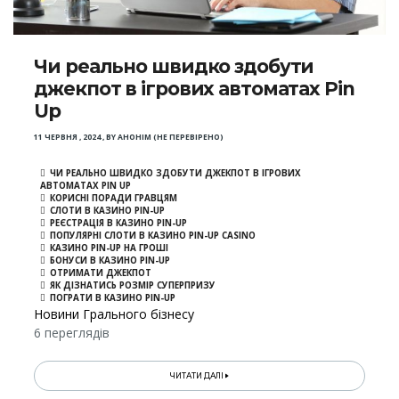
Чи реально швидко здобути
джекпот в ігрових автоматах Pin
Up
11 ЧЕРВНЯ , 2024
,
BY
АНОНІМ (НЕ ПЕРЕВІРЕНО)
ЧИ РЕАЛЬНО ШВИДКО ЗДОБУТИ ДЖЕКПОТ В ІГРОВИХ
АВТОМАТАХ PIN UP
КОРИСНІ ПОРАДИ ГРАВЦЯМ
СЛОТИ В КАЗИНО PIN-UP
РЕЄСТРАЦІЯ В КАЗИНО PIN-UP
ПОПУЛЯРНІ СЛОТИ В КАЗИНО PIN-UP CASINO
КАЗИНО PIN-UP НА ГРОШІ
БОНУСИ В КАЗИНО PIN-UP
ОТРИМАТИ ДЖЕКПОТ
ЯК ДІЗНАТИСЬ РОЗМІР СУПЕРПРИЗУ
ПОГРАТИ В КАЗИНО PIN-UP
Новини Грального бізнесу
6 переглядів
ЧИТАТИ ДАЛІ