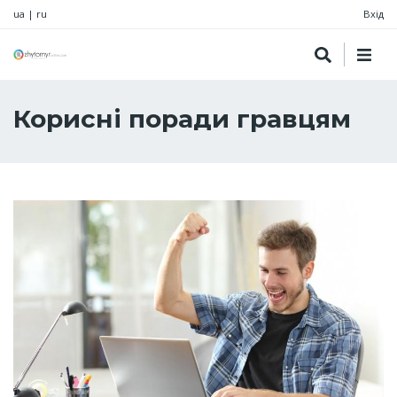
ua
|
ru
Вхід
Корисні поради гравцям