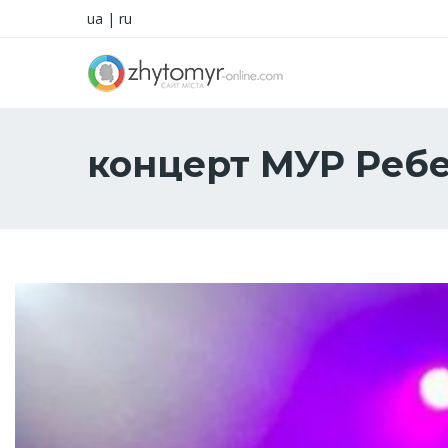
ua
|
ru
концерт МУР Реб