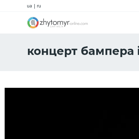
ua
|
ru
концерт бампера і