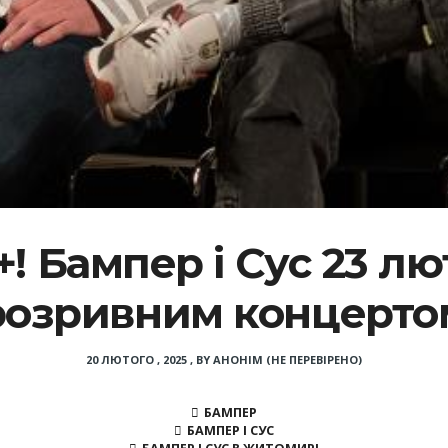
! Бампер і Сус 23 л
розривним концерто
20 ЛЮТОГО , 2025
,
BY
АНОНІМ (НЕ ПЕРЕВІРЕНО)
БАМПЕР
БАМПЕР І СУС