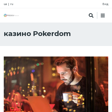
ua
|
ru
Вхід
казино Pokerdom