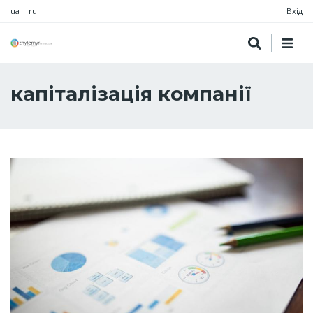
ua
|
ru
Вхід
капіталізація компанії