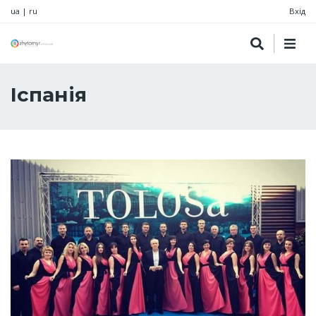
ua
|
ru
Вхід
Іспанія