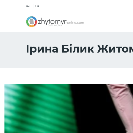
ua
|
ru
Ірина Білик Жито